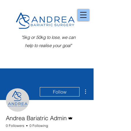
"5kg or 50kg to lose, we can
help to realise your goal"
More actions
Follow
Admin
Andrea Bariatric Admin
0 Followers
0 Following