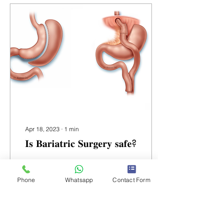
Apr 18, 2023
∙
1
min
𝐈𝐬 𝐁𝐚𝐫𝐢𝐚𝐭𝐫𝐢𝐜 𝐒𝐮𝐫𝐠𝐞𝐫𝐲 𝐬𝐚𝐟𝐞?
Bariatric surgery is
typically recommended for
Phone
Whatsapp
Contact Form
individuals who have
severe obesity and have
not been able to lose
weight through other...