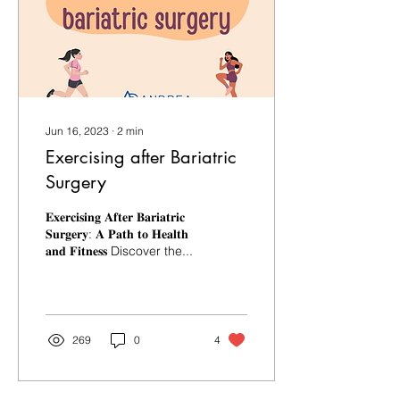
satu-satu! 💉 1. Saxenda
(Liraglutide) Kekerapan
suntikan: Setiap hari Dos
maksimum: 3.0 mg
Diluluskan untuk:
Penurunan...
Jun 16, 2023
∙
2
min
Exercising after Bariatric
Surgery
𝐄𝐱𝐞𝐫𝐜𝐢𝐬𝐢𝐧𝐠 𝐀𝐟𝐭𝐞𝐫 𝐁𝐚𝐫𝐢𝐚𝐭𝐫𝐢𝐜
𝐒𝐮𝐫𝐠𝐞𝐫𝐲: 𝐀 𝐏𝐚𝐭𝐡 𝐭𝐨 𝐇𝐞𝐚𝐥𝐭𝐡
𝐚𝐧𝐝 𝐅𝐢𝐭𝐧𝐞𝐬𝐬 Discover the...
269
0
4