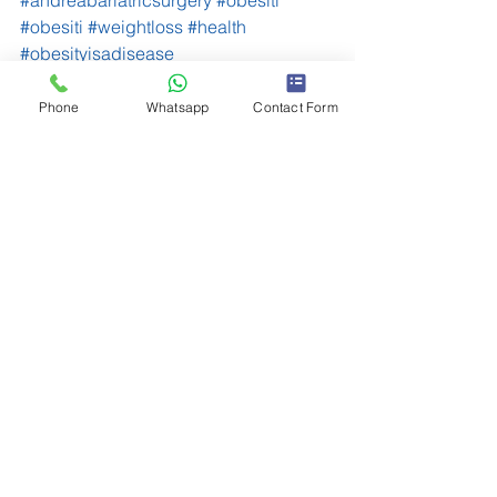
#andreabariatricsurgery
#obesiti
#obesiti
#weightloss
#health
#obesityisadisease
#sleevegastrectomy
#vsg
Phone
Whatsapp
Contact Form
See All
Recent Posts