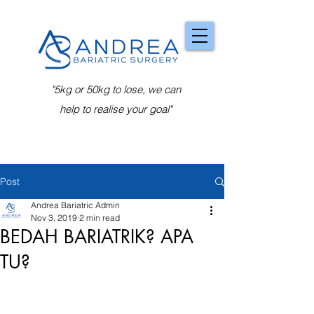
"5kg or 50kg to lose, we can
help to realise your goal"
Post
Andrea Bariatric Admin
Nov 3, 2019
2 min read
BEDAH BARIATRIK? APA
TU?